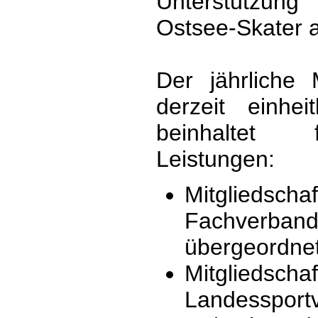
Unterstützung
Ostsee-Skater a
Der jährliche M
derzeit einhe
beinhaltet 
Leistungen:
Mitglieds
Fachverban
übergeordne
Mitgli
Landesspor