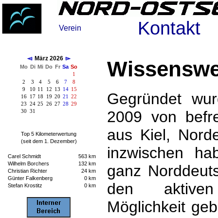
Kontakt
Verein
März 2026
Wissenswe
Mo
Di
Mi
Do
Fr
Sa
So
1
2
3
4
5
6
7
8
9
10
11
12
13
14
15
Gegründet wur
16
17
18
19
20
21
22
23
24
25
26
27
28
29
2009 von befr
30
31
aus Kiel, Nord
Top 5 Kilometerwertung
(seit dem 1. Dezember)
inzwischen hab
Carel Schmidt
563 km
Wilhelm Borchers
132 km
ganz Norddeuts
Christian Richter
24 km
Günter Falkenberg
0 km
den aktiven
Stefan Krostitz
0 km
Möglichkeit geb