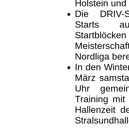
Holstein und
Die DRIV-S
Starts a
Startblöcken
Meisterschaf
Nordliga bere
In den Wint
März samsta
Uhr gemein
Training mi
Hallenzeit d
Stralsundhall