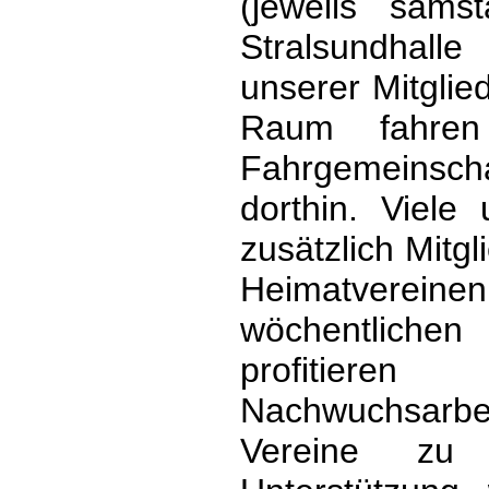
(jeweils sams
Stralsundhalle
unserer Mitgli
Raum fahre
Fahrgemeins
dorthin. Viele 
zusätzlich Mitgl
Heimatvereinen
wöchentlichen
profitier
Nachwuchsarb
Vereine zu u